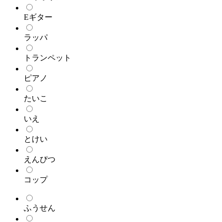
Eギター
ラッパ
トランペット
ピアノ
たいこ
いえ
とけい
えんぴつ
コップ
ふうせん