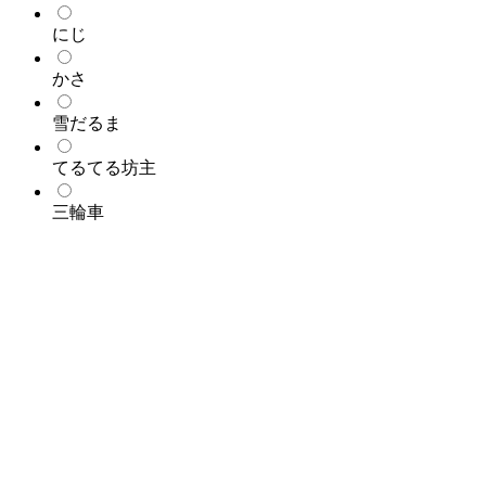
にじ
かさ
雪だるま
てるてる坊主
三輪車