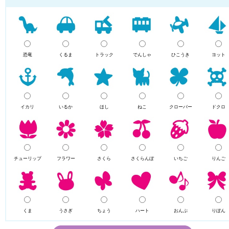
恐竜
くるま
トラック
でんしゃ
ひこうき
ヨット
イカリ
いるか
ほし
ねこ
クローバー
ドクロ
チューリップ
フラワー
さくら
さくらんぼ
いちご
りんご
くま
うさぎ
ちょう
ハート
おんぷ
りぼん