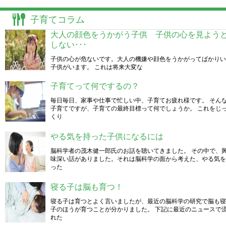
子育てコラム
大人の顔色をうかがう子供 子供の心を見よう
しない･･･
子供の心が危ないです。大人の機嫌や顔色をうかがってばかりい
子供がいます。 これは将来大変な
子育てって何でするの？
毎日毎日、家事や仕事で忙しい中、子育てお疲れ様です。 そん
子育てですが、子育ての最終目標って何でしょうか。 これをじ
くり
やる気を持った子供になるには
脳科学者の茂木健一郎氏のお話を聴いてきました。 その中で、
味深い話がありました。それは脳科学の面から考えた、やる気を
った
寝る子は脳も育つ！
寝る子は育つとよく言いましたが、最近の脳科学の研究で脳も寝
子のほうが育つことが分かりました。 下記に最近のニュースで
れた