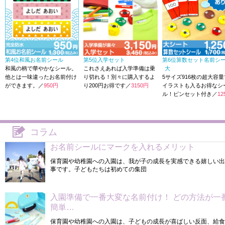
第4位
和風お名前シール
第5位
入学セット
第6位
算数セット名前シ
和風の柄で華やかなシール。
これさえあれば入学準備は乗
大
他とは一味違ったお名前付け
り切れる！別々に購入するよ
5サイズ916枚の超大容
ができます。／
950円
り200円お得です／
3150円
イラストも入るお得なシ
ル！ピンセット付き／
12
コラム
お名前シールにマークを入れるメリット
保育園や幼稚園への入園は、我が子の成長を実感できる嬉しい出
事です。子どもたちは初めての集団
入園準備で一番大変な名前付け！ どの方法が一
簡単…
保育園や幼稚園への入園は、子どもの成長が喜ばしい反面、給食