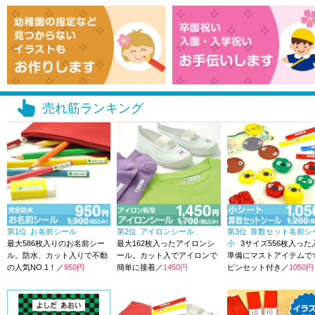
売れ筋ランキング
第1位
お名前シール
第2位
アイロンシール
第3位
算数セット名前シ
最大586枚入りのお名前シー
最大162枚入ったアイロンシ
小
3サイズ556枚入った
ル。防水、カット入りで不動
ール。カット入でアイロンで
準備にマストアイテムで
の人気NO.1！／
950円
簡単に接着／
1450円
ピンセット付き／
1050円