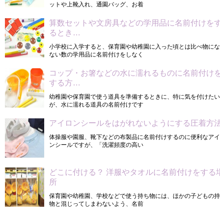
ットや上靴入れ、通園バッグ、お着
算数セットや文房具などの学用品に名前付けを
るとき…
小学校に入学すると、保育園や幼稚園に入った頃とは比べ物にな
ない数の学用品に名前付けをしなく
コップ・お箸などの水に濡れるものに名前付け
する方…
幼稚園や保育園で使う道具を準備するときに、特に気を付けたい
が、水に濡れる道具の名前付けです
アイロンシールをはがれないようにする圧着方
体操服や園服、靴下などの布製品に名前付けするのに便利なアイ
ンシールですが、「洗濯頻度の高い
どこに付ける？ 洋服やタオルに名前付けをする
所
保育園や幼稚園、学校などで使う持ち物には、ほかの子どもの持
物と混じってしまわないよう、名前