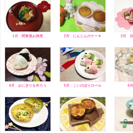
1月 関東風お雑煮
2月 にんじんのケーキ
3月 
4月 おにぎりを作ろう
5月 こいのぼりロール
6