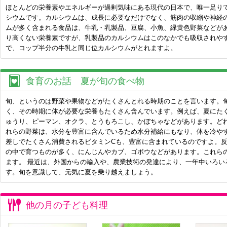
ほとんどの栄養素やエネルギーが過剰気味にある現代の日本で、唯一足り
シウムです。カルシウムは、成長に必要なだけでなく、筋肉の収縮や神経
ムが多く含まれる食品は、牛乳・乳製品、豆腐、小魚、緑黄色野菜などが
り高くない栄養素ですが、乳製品のカルシウムはこのなかでも吸収されや
で、コップ半分の牛乳と同じ位カルシウムがとれますよ。
食育のお話 夏が旬の食べ物
旬、というのは野菜や果物などがたくさんとれる時期のことを言います。
く、その時期に体が必要な栄養もたくさん含んでいます。例えば、夏にた
ゅうり、ピーマン、オクラ、とうもろこし、かぼちゃなどがあります。ど
れらの野菜は、水分を豊富に含んでいるため水分補給にもなり、体を冷や
差しでたくさん消費されるビタミンCも、豊富に含まれているのですよ。
の中で育つものが多く、にんじんやカブ、ゴボウなどがあります。これら
ます。 最近は、外国からの輸入や、農業技術の発達により、一年中いろい
す。旬を意識して、元気に夏を乗り越えましょう。
他の月の子ども料理